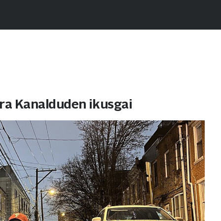
rera Kanalduden ikusgai