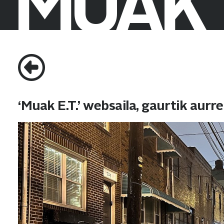
MUAK
Search
for:
‘Muak E.T.’ websaila, gaurtik aur