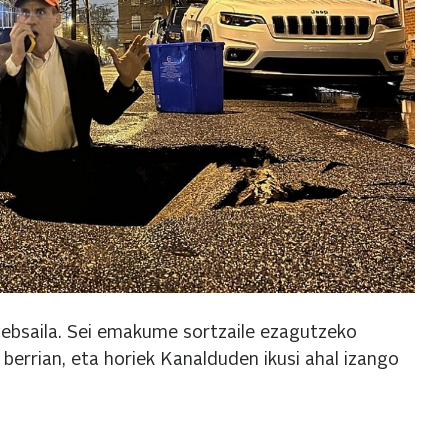
 websaila. Sei emakume sortzaile ezagutzeko
errian, eta horiek Kanalduden ikusi ahal izango