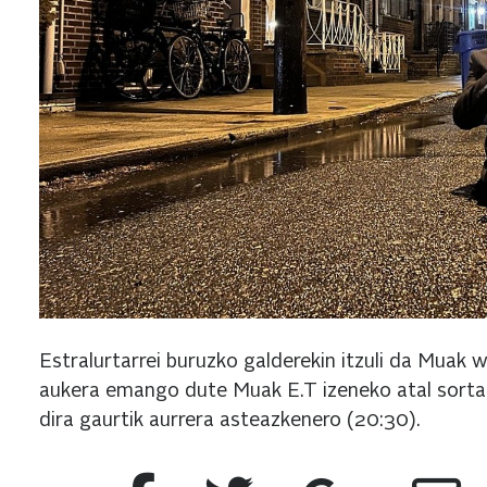
Estralurtarrei buruzko galderekin itzuli da Muak
aukera emango dute Muak E.T izeneko atal sorta b
dira gaurtik aurrera asteazkenero (20:30).