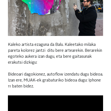
Kaleko artista ezaguna da Balu. Kaleetako milaka
pareta kolorez jantzi ditu bere artearekin. Berarekin
egoteko aukera izan dugu, eta bere gaitasunak
erakutsi dizkigu:
Bideoari dagokionez, autoflow izendatu dugu bideoa.
Izan ere, MUAK-ek grabaturiko bideoa dugu: Iphone
11 baten bidez.