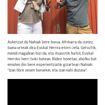
Asketzat du Nahiak bere burua. Afrikarra da izatez,
baina urteak dira Euskal Herrira etorri zela. Geroztik,
mendi magalean bizi da, eta itsasotik hurbil, Euskal
Herriko herri txiki batean. Bideo honetan, aholku bat
ematen dio bere esperientziatik gizarteari Nahiak:
“Izan libre zeuen buruekin, eta izan nahi duzuna”.