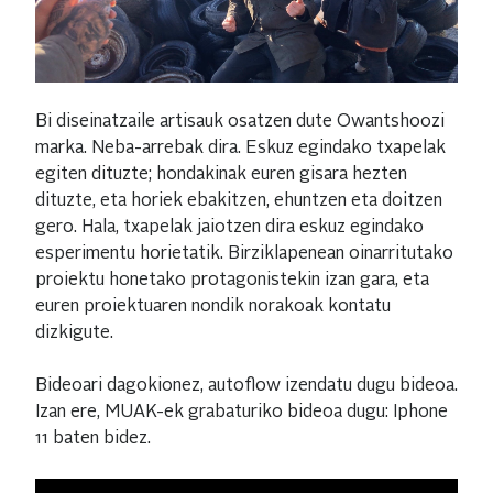
Bi diseinatzaile artisauk osatzen dute Owantshoozi
marka. Neba-arrebak dira. Eskuz egindako txapelak
egiten dituzte; hondakinak euren gisara hezten
dituzte, eta horiek ebakitzen, ehuntzen eta doitzen
gero. Hala, txapelak jaiotzen dira eskuz egindako
esperimentu horietatik. Birziklapenean oinarritutako
proiektu honetako protagonistekin izan gara, eta
euren proiektuaren nondik norakoak kontatu
dizkigute.
Bideoari dagokionez, autoflow izendatu dugu bideoa.
Izan ere, MUAK-ek grabaturiko bideoa dugu: Iphone
11 baten bidez.