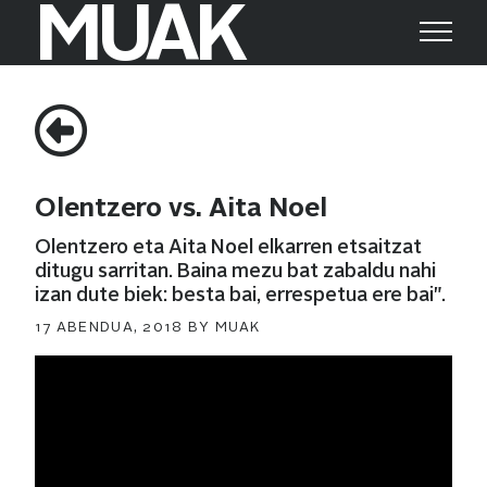
MUAK
Search
Search
for:
Olentzero vs. Aita Noel
Olentzero eta Aita Noel elkarren etsaitzat
ditugu sarritan. Baina mezu bat zabaldu nahi
izan dute biek: besta bai, errespetua ere bai".
POSTED
17 ABENDUA, 2018
BY
MUAK
ON