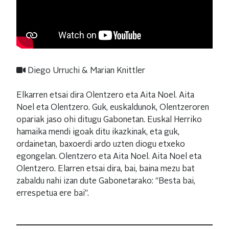
Diego Urruchi & Marian Knittler
Elkarren etsai dira Olentzero eta
Aita
Noel.
Aita
Noel eta Olentzero. Guk, euskaldunok, Olentzeroren
opariak jaso ohi ditugu
Gabonetan
. Euskal Herriko
hamaika mendi igoak ditu ikazkinak, eta guk,
ordainetan, baxoerdi ardo uzten diogu etxeko
egongelan. Olentzero eta
Aita
Noel.
Aita
Noel eta
Olentzero. Elarren etsai dira, bai, baina mezu bat
zabaldu nahi izan dute
Gabonetarako
: “Besta bai,
errespetua ere bai”.