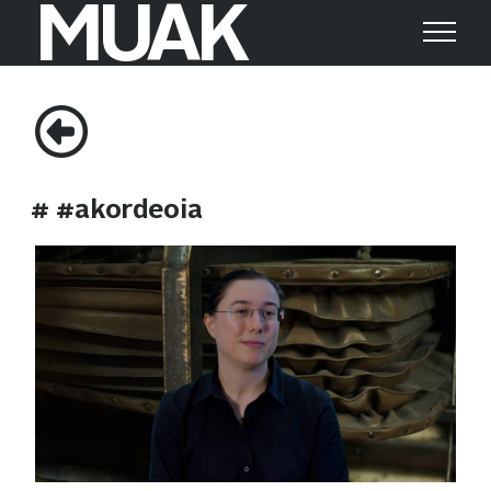
MUAK
Search
Search
for:
# #akordeoia