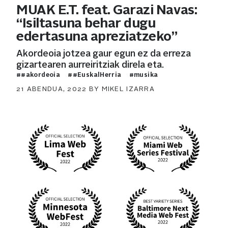
MUAK E.T. feat. Garazi Navas:
“Isiltasuna behar dugu
edertasuna apreziatzeko”
Akordeoia jotzea gaur egun ez da erreza
gizartearen aurreiritziak direla eta.
##akordeoia
##EuskalHerria
#musika
POSTED
21 ABENDUA, 2022
BY
MIKEL IZARRA
ON