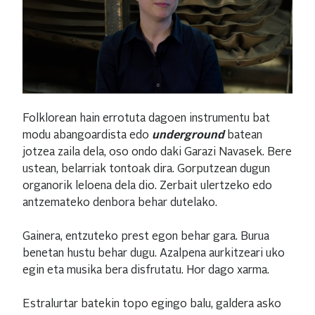
Folklorean hain errotuta dagoen instrumentu bat
modu abangoardista edo
underground
batean
jotzea zaila dela, oso ondo daki Garazi Navasek. Bere
ustean, belarriak tontoak dira. Gorputzean dugun
organorik leloena dela dio. Zerbait ulertzeko edo
antzemateko denbora behar dutelako.
Gainera, entzuteko prest egon behar gara. Burua
benetan hustu behar dugu. Azalpena aurkitzeari uko
egin eta musika bera disfrutatu. Hor dago xarma.
Estralurtar batekin topo egingo balu, galdera asko