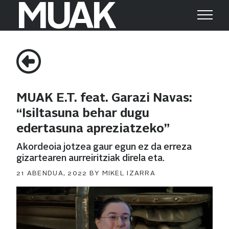
MUAK
Search
Search
for:
MUAK E.T. feat. Garazi Navas:
“Isiltasuna behar dugu
edertasuna apreziatzeko”
Akordeoia jotzea gaur egun ez da erreza
gizartearen aurreiritziak direla eta.
POSTED
21 ABENDUA, 2022
BY
MIKEL IZARRA
ON