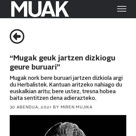
MUAK
Search
Search
for:
“Mugak geuk jartzen dizkiogu
geure buruari”
Mugak nork bere buruari jartzen dizkiola argi
du Herbalistek. Kantuan aritzeko nahiago du
euskalkian aritu; bere ustez, tresna hobea
baita sentitzen dena adierazteko.
POSTED
30 ABENDUA, 2021
BY
MIREN MUJIKA
ON