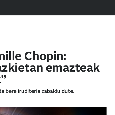
ille Chopin:
gazkietan emazteak
z”
a bere iruditeria zabaldu dute.