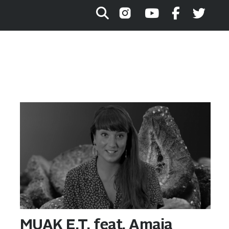
Searc
MUAK E.T. feat. Amaia