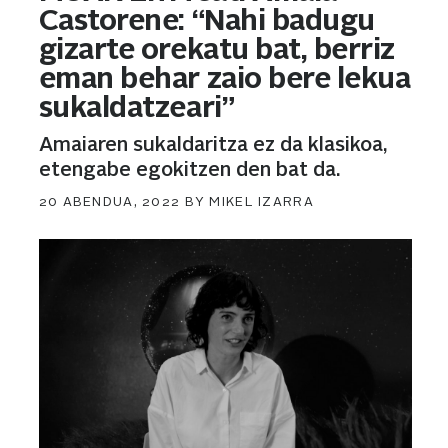
Castorene: “Nahi badugu
gizarte orekatu bat, berriz
eman behar zaio bere lekua
sukaldatzeari”
Amaiaren sukaldaritza ez da klasikoa,
etengabe egokitzen den bat da.
POSTED
20 ABENDUA, 2022
BY
MIKEL IZARRA
ON